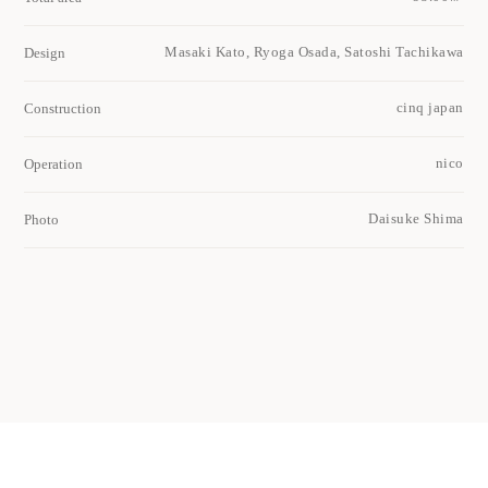
Masaki Kato, Ryoga Osada, Satoshi Tachikawa
Design
cinq japan
Construction
nico
Operation
Daisuke Shima
Photo