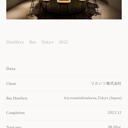
Distillery
Bar
Tokyo
2022
Data
リカシツ株式会社
Client
kiyosumishirakawa,Tokyo (Japan)
Bar, Distillery
2022.12
Completion
98.00㎡
Total area