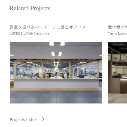
Related Projects
原点を掘り次のステージに登るオフィス
受け継が
AGNÈS B. JAPAN Head office
Tamitu Labora
Projects index