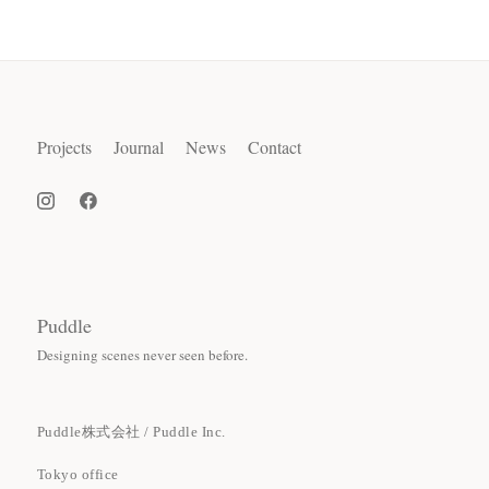
Projects
Journal
News
Contact
Puddle
Designing scenes never seen before.
Puddle株式会社 / Puddle Inc.
Tokyo office