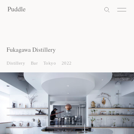
Puddle
Puddle
Puddle
Fukagawa Distillery
Distillery
Bar
Tokyo
2022