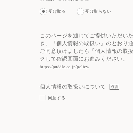
#Cafe
#Hotel
#Restaurant
#Sanu
#% A
受け取る
受け取らない
このページを通じてご提供いただい
き、「個人情報の取扱い」のとおり
ご同意頂けましたら「個人情報の取
クして確認画面にお進みください。
https://puddle.co.jp/policy/
個人情報の取扱いについて
必須
同意する