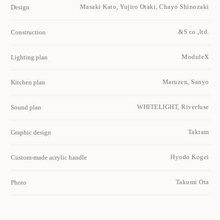
Masaki Kato, Yujiro Otaki, Chayo Shinozaki
Design
&S co.,ltd.
Construction
ModuleX
Lighting plan
Maruzen, Sanyo
Kitchen plan
WHITELIGHT, Riverfuse
Sound plan
Takram
Graphic design
Hyodo Kogei
Custom-made acrylic handle
Takumi Ota
Photo