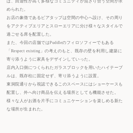
は、回遊性が高く多様なコミュニティが混ざり合う空間が求
められた。
お店の象徴であるビアタップは空間の中心へ設け、その周り
をアクティブエリアとスローエリアに分け様々なスタイルで
過ごせる席を配置した。
また、今回の店舗ではPuddleのフィロソフィーでもある
「Respect existing」の考えのもと、既存の壁を利用し建築に
寄り添うように家具をデザインしていった。
店内入口側につくられたガラスブロックを用いたハイテーブ
ルは、既存柱に固定せず、寄り添うように設置。
東洞院通りから視認できるこのスペースにはショーケースも
配置し、外へ向け商品を伝える場所としても機能させた。
様々な人がお酒を片手にコミュニケーションを楽しめる新た
な場所が生まれた。