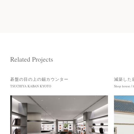
Related Projects
碁盤の目の上の錫カウンター
減築した
TSUCHIYA KABAN KYOTO
Shop house / h