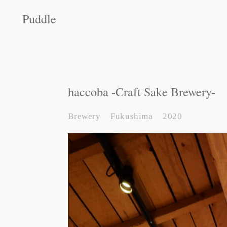
Puddle
Puddle
haccoba -Craft Sake Brewery-
Brewery
Fukushima
2020