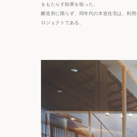
をもたらす効果を狙った。
Recommended Tags
醸造所に限らず、同年代の木造住宅は、利用
#Cafe
#Hotel
#Restaurant
#Sanu
#% A
ロジェクトである。